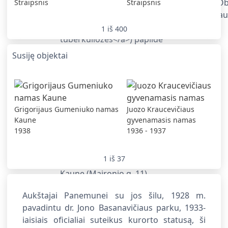
Straipsnis
Straipsnis
1
iš
400
Susiję objektai
Grigorijaus Gumeniuko namas
Juozo Kraucevičiaus
Kaune
gyvenamasis namas
1938
1936 - 1937
1
iš
37
Aukštajai Panemunei su jos šilu, 1928 m.
pavadintu dr. Jono Basanavičiaus parku, 1933-
iaisiais oficialiai suteikus kurorto statusą, ši