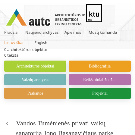
ARCHITEKTŪROS IR
URBANISTIKOS
TYRIMŲ CENTRAS
Pradžia
Naujienų archyvas
Apie mus
Mūsų komanda
Lietuviškai
|
English
0
architektūros objektai
0
tekstai
Architektūros objektai
Bibliografija
Vaizdų archyvas
Reikšminiai žodžiai
Paskaitos
Projektai
Vandos Tumėnienės privati vaikų
sanatorija Jono Basanavičiaus parke