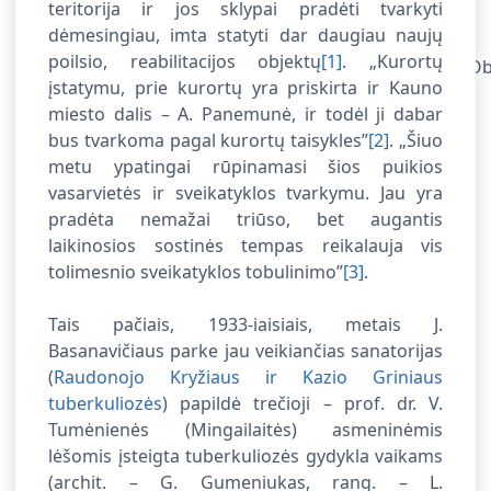
teritorija ir jos sklypai pradėti tvarkyti
dėmesingiau, imta statyti dar daugiau naujų
poilsio, reabilitacijos objektų
[1]
. „Kurortų
įstatymu, prie kurortų yra priskirta ir Kauno
miesto dalis – A. Panemunė, ir todėl ji dabar
bus tvarkoma pagal kurortų taisykles”
[2]
. „Šiuo
metu ypatingai rūpinamasi šios puikios
vasarvietės ir sveikatyklos tvarkymu. Jau yra
pradėta nemažai triūso, bet augantis
laikinosios sostinės tempas reikalauja vis
tolimesnio sveikatyklos tobulinimo
”
[3]
.
Tais pačiais, 1933-iaisiais, metais J.
Basanavičiaus parke jau veikiančias sanatorijas
(
Raudonojo Kryžiaus ir Kazio Griniaus
tuberkuliozės
) papildė trečioji
–
prof. dr. V.
Tumėnienės (Mingailaitės) asmeninėmis
lėšomis įsteigta tuberkuliozės gydykla vaikams
(archit. – G. Gumeniukas, rang. – L.