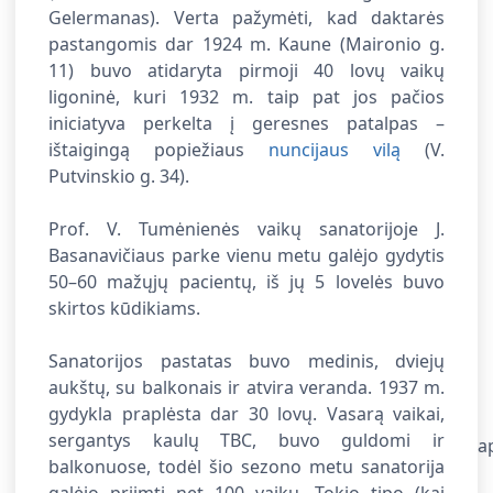
Gelermanas). Verta pažymėti, kad daktarės
pastangomis dar 1924 m. Kaune (Maironio g.
11) buvo atidaryta pirmoji 40 lovų vaikų
ligoninė, kuri 1932 m. taip pat jos pačios
iniciatyva perkelta į geresnes patalpas –
ištaigingą popiežiaus
nuncijaus vilą
(V.
Putvinskio g. 34).
Prof. V. Tumėnienės vaikų sanatorijoje J.
Basanavičiaus parke vienu metu galėjo gydytis
50
–
60 mažųjų pacientų, iš jų 5 lovelės buvo
skirtos kūdikiams.
Sanatorijos pastatas buvo medinis, dviejų
aukštų, su balkonais ir atvira veranda. 1937 m.
gydykla praplėsta dar 30 lovų. Vasarą vaikai,
sergantys kaulų TBC, buvo guldomi ir
balkonuose, todėl šio sezono metu sanatorija