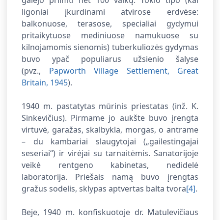
galėjo priimti net 100 vaikų. Tokio tipo (kai
ligoniai įkurdinami atvirose erdvėse:
balkonuose, terasose, specialiai gydymui
pritaikytuose mediniuose namukuose su
kilnojamomis sienomis) tuberkuliozės gydymas
buvo ypač populiarus užsienio šalyse
(pvz.,
Papworth Village Settlement, Great
Britain, 1945
).
1940 m. pastatytas mūrinis priestatas (inž. K.
Sinkevičius). Pirmame jo aukšte buvo įrengta
virtuvė, garažas, skalbykla, morgas, o antrame
– du kambariai slaugytojai („gailestingajai
seseriai“) ir virėjai su tarnaitėmis. Sanatorijoje
veikė rentgeno kabinetas, nedidelė
laboratorija. Priešais namą buvo įrengtas
gražus sodelis, sklypas aptvertas balta tvora
[4]
.
Beje, 1940 m. konfiskuotoje
dr. Matulevičiaus