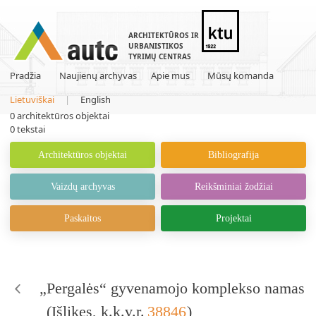
ARCHITEKTŪROS IR
URBANISTIKOS
TYRIMŲ CENTRAS
Pradžia
Naujienų archyvas
Apie mus
Mūsų komanda
Lietuviškai
|
English
0
architektūros objektai
0
tekstai
Architektūros objektai
Bibliografija
Vaizdų archyvas
Reikšminiai žodžiai
Paskaitos
Projektai
„Pergalės“ gyvenamojo komplekso namas
(
Išlikęs
, k.k.v.r.
38846
)