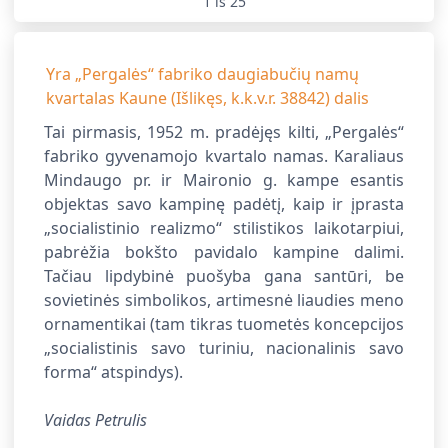
1
iš
25
Yra
„Pergalės“ fabriko daugiabučių namų
kvartalas Kaune
(
Išlikęs
, k.k.v.r.
38842
)
dalis
Tai pirmasis, 1952 m. pradėjęs kilti, „Pergalės“
fabriko gyvenamojo kvartalo namas. Karaliaus
Mindaugo pr. ir Maironio g. kampe esantis
objektas savo kampinę padėtį, kaip ir įprasta
„socialistinio realizmo“ stilistikos laikotarpiui,
pabrėžia bokšto pavidalo kampine dalimi.
Tačiau lipdybinė puošyba gana santūri, be
sovietinės simbolikos, artimesnė liaudies meno
ornamentikai (tam tikras tuometės koncepcijos
„socialistinis savo turiniu, nacionalinis savo
forma“ atspindys).
Vaidas Petrulis