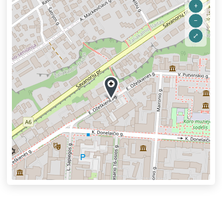
+
–
⤢