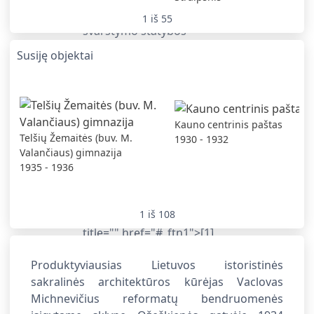
1
iš
55
Susiję objektai
Kauno centrinis paštas
Telšių Žemaitės (buv. M.
1930 - 1932
Valančiaus) gimnazija
1935 - 1936
1
iš
108
Produktyviausias Lietuvos istoristinės
sakralinės architektūros kūrėjas Vaclovas
Michnevičius reformatų bendruomenės