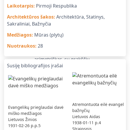
Laikotarpis
:
Pirmoji Respublika
Architektūros šakos
:
Architektūra, Statinys,
Sakraliniai, Bažnyčia
Medžiagos
:
Mūras (plytų)
Nuotraukos
:
28
Susiję bibliografijos įrašai
Atremontuota eilė evangelikų
Evangelikų prieglaudai davė
bažnyčių
miško medžiagos
Lietuvos Aidas
Lietuvos Žinios
1938-01-11
p.4
1931-02-26
p.p.5
Straipsnis