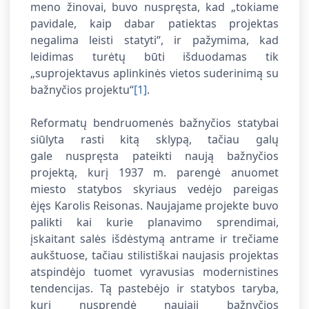
meno žinovai, buvo nuspręsta, kad „tokiame
pavidale, kaip dabar patiektas projektas
negalima leisti statyti“, ir pažymima, kad
leidimas turėtų būti išduodamas tik
„suprojektavus aplinkinės vietos suderinimą su
bažnyčios projektu“
[1]
.
Reformatų bendruomenės bažnyčios statybai
siūlyta rasti kitą sklypą, tačiau galų
gale nuspręsta pateikti naują bažnyčios
projektą, kurį 1937 m. parengė anuomet
miesto statybos skyriaus vedėjo pareigas
ėjęs Karolis Reisonas. Naujajame projekte buvo
palikti kai kurie planavimo sprendimai,
įskaitant salės išdėstymą antrame ir trečiame
aukštuose, tačiau stilistiškai naujasis projektas
atspindėjo tuomet vyravusias modernistines
tendencijas. Tą pastebėjo ir statybos taryba,
kuri nusprendė naująjį bažnyčios