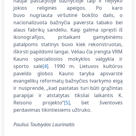
naujai pastatytoje bažnyčioje taip ir neįvyko
jokios religinės apeigos. Po karo
buvo nugriauta viršutinė bokšto dalis, o
nacionalizuota bažnyčia paversta tabako bei
alaus fabrikų sandėliu. Kaip galima spręsti iš
ikonografijos, pritaikant gamybinėms
patalpoms statinys buvo kiek rekonstruotas,
iškirsti papildomi langai. Vėliau čia įrengta VRM
Kauno specialiosios mokyklos valgykla ir
sporto salė
[4]
. 1990 m. Lietuvos kultūros
paveldo globos Kauno taryba apsvarstė
evangelikų reformatų bažnyčios tvarkymo eigą
ir nusprendė, „kad pastatas turi būti grąžintas
parapijai ir atstatytas tiksliai laikantis K.
Reisono projekto“
[5]
, bet šventovės
perdavimas tikintiesiems užtruko.
Paulius Tautvydas Laurinaitis