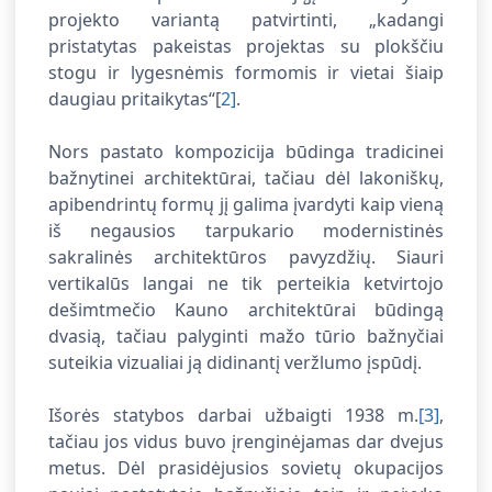
projekto variantą patvirtinti, „kadangi
pristatytas pakeistas projektas su plokščiu
stogu ir lygesnėmis formomis ir vietai šiaip
daugiau pritaikytas“[
2]
.
Nors pastato kompozicija būdinga tradicinei
bažnytinei architektūrai, tačiau dėl lakoniškų,
apibendrintų formų jį galima įvardyti kaip vieną
iš negausios tarpukario modernistinės
sakralinės architektūros pavyzdžių. Siauri
vertikalūs langai ne tik perteikia ketvirtojo
dešimtmečio Kauno architektūrai būdingą
dvasią, tačiau palyginti mažo tūrio bažnyčiai
suteikia vizualiai ją didinantį veržlumo įspūdį.
Išorės statybos darbai užbaigti 1938 m.
[3]
,
tačiau jos vidus buvo įrenginėjamas dar dvejus
metus. Dėl prasidėjusios sovietų okupacijos