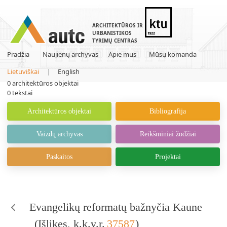
ARCHITEKTŪROS IR
URBANISTIKOS
TYRIMŲ CENTRAS
Pradžia
Naujienų archyvas
Apie mus
Mūsų komanda
Lietuviškai
|
English
0
architektūros objektai
0
tekstai
Architektūros objektai
Bibliografija
Vaizdų archyvas
Reikšminiai žodžiai
Paskaitos
Projektai
Evangelikų reformatų bažnyčia Kaune
(
Išlikęs
, k.k.v.r.
37587
)