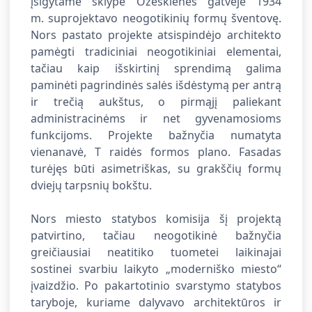
įsigytame sklype Ožeškienės gatvėje 1934
m. suprojektavo neogotikinių formų šventovę.
Nors pastato projekte atsispindėjo architekto
pamėgti tradiciniai neogotikiniai elementai,
tačiau kaip išskirtinį sprendimą galima
paminėti pagrindinės salės išdėstymą per antrą
ir trečią aukštus, o pirmąjį paliekant
administracinėms ir net gyvenamosioms
funkcijoms. Projekte bažnyčia numatyta
vienanavė, T raidės formos plano. Fasadas
turėjęs būti asimetriškas, su grakščių formų
dviejų tarpsnių bokštu.
Nors miesto statybos komisija šį projektą
patvirtino, tačiau neogotikinė bažnyčia
greičiausiai neatitiko tuometei laikinajai
sostinei svarbiu laikyto „moderniško miesto“
įvaizdžio. Po pakartotinio svarstymo statybos
taryboje, kuriame dalyvavo architektūros ir