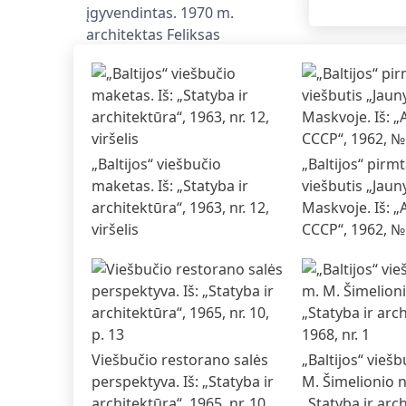
„Baltijos“ viešbučio
„Baltijos“ pirm
maketas. Iš: „Statyba ir
viešbutis „Jaun
architektūra“, 1963, nr. 12,
Maskvoje. Iš: 
viršelis
СССР“, 1962, № 
Viešbučio restorano salės
„Baltijos“ vieš
perspektyva. Iš: „Statyba ir
M. Šimelionio nu
architektūra“, 1965, nr. 10,
„Statyba ir arc