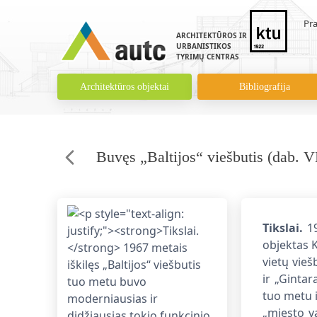
Pra
ARCHITEKTŪROS IR
URBANISTIKOS
TYRIMŲ CENTRAS
Architektūros objektai
Bibliografija
Buvęs „Baltijos“ viešbutis (dab. V
Tikslai.
19
objektas 
vietų vieš
ir „Gintar
tuo metu i
„miesto v