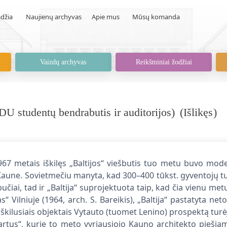
džia
Naujienų archyvas
Apie mus
Mūsų komanda
Vaizdų archyvas
Reikšminiai žodžiai
DU studentų bendrabutis ir auditorijos)
(
Išlikęs
)
67 metais iškilęs „Baltijos“ viešbutis tuo metu buvo moder
Kaune. Sovietmečiu manyta, kad 300–400 tūkst. gyventojų t
bučiai, tad ir „Baltija“ suprojektuota taip, kad čia vienu met
as“ Vilniuje (1964, arch. S. Bareikis), „Baltija“ pastatyta net
škilusiais objektais Vytauto (tuomet Lenino) prospektą turė
artus“, kurie to meto vyriausiojo Kauno architekto piešiam