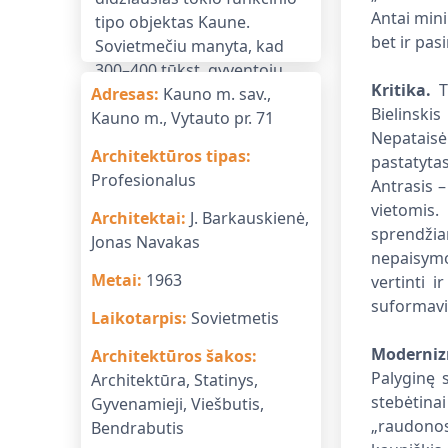
Antai mini
bet ir pas
Kritika.
Ti
Adresas
:
Kauno m. sav.,
Bielinskis
Kauno m., Vytauto pr. 71
Nepatai
Architektūros tipas
:
pastatytas
Profesionalus
Antrasis –
vietomis.
Architektai
:
J. Barkauskienė,
sprendži
Jonas Navakas
nepaisymo
Metai
:
1963
vertinti 
suformavim
Laikotarpis
:
Sovietmetis
Moderniz
Architektūros šakos
:
Palyginę 
Architektūra, Statinys,
stebėtin
Gyvenamieji, Viešbutis,
„raudonosi
Bendrabutis