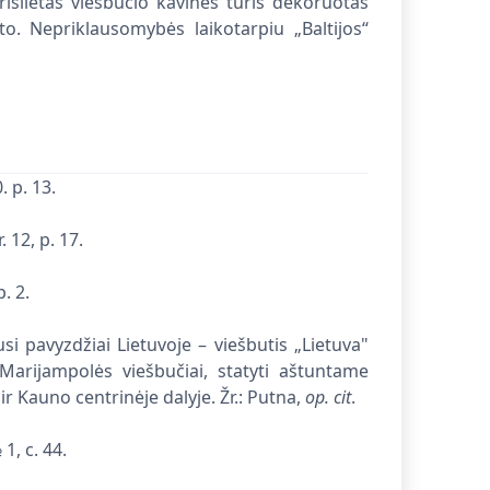
rišlietas viešbučio kavinės tūris dekoruotas
o. Nepriklausomybės laikotarpiu „Baltijos“
0. p. 13.
. 12, p. 17.
p. 2.
Kauno paveikslų galerija
jektavimo
1978 - 1979
Buvęs fabriko „Mada“ 
si pavyzdžiai Lietuvoje – viešbutis „Lietuva"
1967
r Marijampolės viešbučiai, statyti aštuntame
r Kauno centrinėje dalyje. Žr.: Putna,
op. cit
.
 1, с. 44.