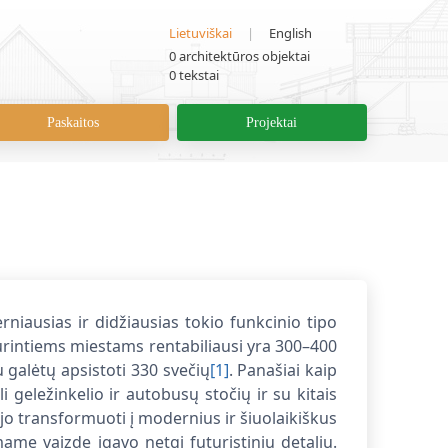
Lietuviškai
|
English
0
architektūros objektai
0
tekstai
Paskaitos
Projektai
niausias ir didžiausias tokio funkcinio tipo
urintiems miestams rentabiliausi yra 300–400
u galėtų apsistoti 330 svečių
[1]
. Panašiai kaip
oli geležinkelio ir autobusų stočių ir su kitais
jo transformuoti į modernius ir šiuolaikiškus
ame vaizde įgavo netgi futuristinių detalių.