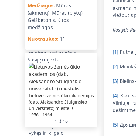
kauniškis
Medžiagos
:
Mūras
akmens mū
(akmenų), Mūras (plytų),
viešbutis 
Gelžbetonis, Kitos
medžiagos
Kastytis Ru
Nuotraukos
:
11
[1]
Putna, 
Susiję objektai
[2]
Miliukšt
[3]
Bielins
70 butų gyvenamas
[4]
Kiek vė
Lietuvos žemės ūkio akademijos
parduotuve Kaune
(dab. Aleksandro Stulginskio
Vilniuje, 
1958 - 1961
universiteto) miestelis
dešimtmety
1956 - 1964
1
iš
16
[5]
Дряшин