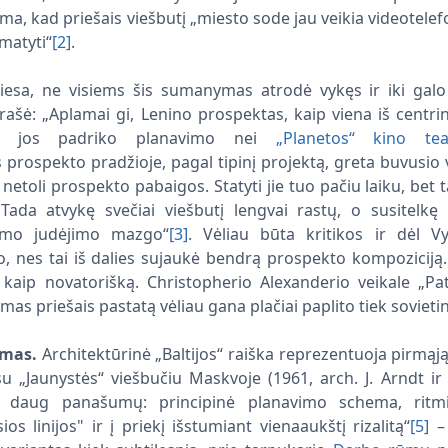
ma, kad priešais viešbutį „miesto sode jau veikia videotelef
imatyti“
[2]
.
esa, ne visiems šis sumanymas atrodė vykęs ir iki galo 
 rašė: „Aplamai gi, Lenino prospektas, kaip viena iš centrin
sė jos padriko planavimo nei
„Planetos“ kino tea
 prospekto pradžioje, pagal tipinį projektą, greta buvusio v
 netoli prospekto pabaigos. Statyti jie tuo pačiu laiku, bet
 Tada atvykę svečiai viešbutį lengvai rastų, o susitelkę
amo judėjimo mazgo“
[3]
. Vėliau būta kritikos ir dėl V
, nes tai iš dalies sujaukė bendrą prospekto kompoziciją.
ir kaip novatorišką. Christopherio Alexanderio veikale „P
as priešais pastatą vėliau gana plačiai paplito tiek sovieti
mas.
Architektūrinė „Baltijos“ raiška reprezentuoja pirmąj
su „Jaunystės“ viešbučiu Maskvoje (1961, arch. J. Arndt ir
ai daug panašumų: principinė planavimo schema, ritmi
os linijos" ir į priekį išstumiant vienaaukštį rizalitą“
[5]
– 