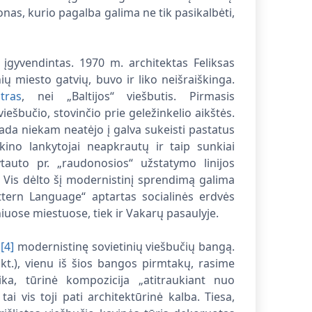
onas, kurio pagalba galima ne tik pasikalbėti,
įgyvendintas. 1970 m. architektas Feliksas
ių miesto gatvių, buvo ir liko neišraiškinga.
tras
, nei „Baltijos“ viešbutis. Pirmasis
iešbučio, stovinčio prie geležinkelio aikštės.
 tada niekam neatėjo į galva sukeisti pastatus
 kino lankytojai neapkrautų ir taip sunkiai
ytauto pr. „raudonosios“ užstatymo linijos
 Vis dėlto šį modernistinį sprendimą galima
attern Language“ aptartas socialinės erdvės
niuose miestuose, tiek ir Vakarų pasaulyje.
ą
[4]
modernistinę sovietinių viešbučių bangą.
 kt.), vienu iš šios bangos pirmtakų, rasime
ka, tūrinė kompozicija „atitraukiant nuo
tai vis toji pati architektūrinė kalba. Tiesa,