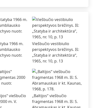
atyba 1966 m.
Viešbučio vestibiulio
umbliausko
perspektyvos brėžinys. Iš:
chyvo nuotr.
„Statyba ir architektūra“,
1965, nr. 10, p. 13
ijos“ viešbučio
„Baltijos“ viešbučio
000 m. V.
fragmentas 1968 m. Iš: S.
r.
Abramauskas ir kt. Kaunas,