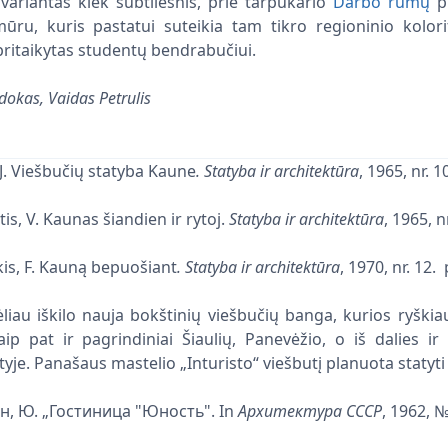
 variantas kiek subtilesnis, prie tarpukario
Darbo rūmų
p
ru, kuris pastatui suteikia tam tikro regioninio kolorit
pritaikytas studentų bendrabučiui.
dokas, Vaidas Petrulis
J. Viešbučių statyba Kaune
.
Statyba ir architektūra
, 1965, nr. 1
is, V. Kaunas šiandien ir rytoj.
Statyba ir architektūra
, 1965, nr
kis, F. Kauną bepuošiant
.
Statyba ir architektūra
, 1970, nr. 12. 
Miestų statybos pro
„Planetos“ kino teatras Kaune
is namas su
liau iškilo nauja bokštinių viešbučių banga, kurios ryškiau
institutas
1964 - 1966
taip pat ir pagrindiniai Šiaulių, Panevėžio, o iš dalies i
1961
je. Panašaus mastelio „Inturisto“ viešbutį planuota statyti i
, Ю. „Гостиница "Юность". In
Архитектура СССР
, 1962, №