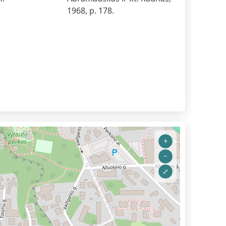
1968, p. 178.
+
–
⤢