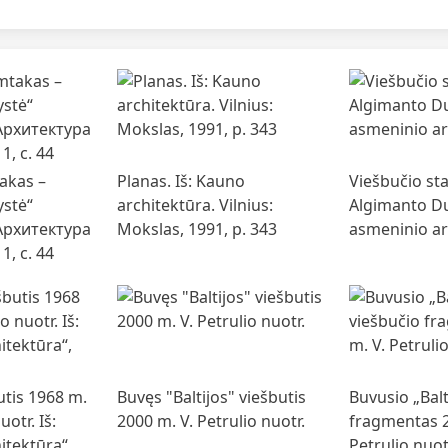
takas –
Planas. Iš: Kauno
Viešbučio st
ystė“
architektūra. Vilnius:
Algimanto D
„Архитектура
Mokslas, 1991, p. 343
asmeninio ar
1, с. 44
butis 1968 m.
Buvęs "Baltijos" viešbutis
Buvusio „Balt
otr. Iš:
2000 m. V. Petrulio nuotr.
fragmentas 2
hitektūra“,
Petrulio nuot