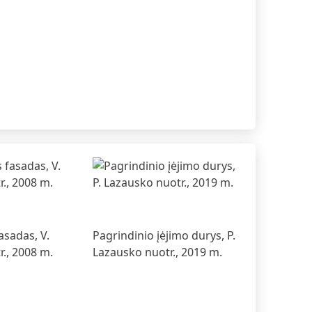
ne
Kazimiero Pociaus namas Kaune
Zenono Jonaičio nam
1927 - 1928
1932
asadas, V.
Pagrindinio įėjimo durys, P.
r., 2008 m.
Lazausko nuotr., 2019 m.