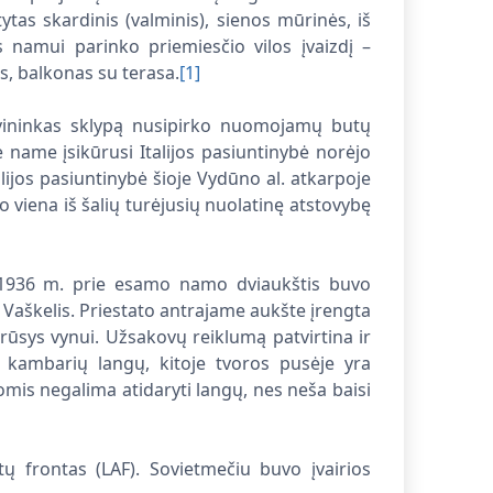
s skardinis (valminis), sienos mūrinės, iš
us namui parinko priemiesčio vilos įvaizdį –
, balkonas su terasa.
[1]
Savininkas sklypą nusipirko nuomojamų butų
 name įsikūrusi Italijos pasiuntinybė norėjo
lijos pasiuntinybė šioje Vydūno al. atkarpoje
o viena iš šalių turėjusių nuolatinę atstovybę
t 1936 m. prie esamo namo dviaukštis buvo
 Vaškelis. Priestato antrajame aukšte įrengta
 rūsys vynui. Užsakovų reiklumą patvirtina ir
 kambarių langų, kitoje tvoros pusėje yra
mis negalima atidaryti langų, nes neša baisi
ų frontas (LAF). Sovietmečiu buvo įvairios