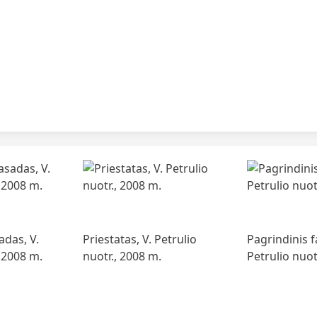
Totorių mečetė Kau
gyvenamasis
1930
Lenkų kredito draugijos rūmai
1932
adas, V.
Priestatas, V. Petrulio
Pagrindinis f
, 2008 m.
nuotr., 2008 m.
Petrulio nuot