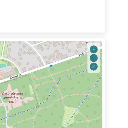
+
–
⤢