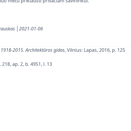
Šiuo metu priklauso privačiam savininkui.
azauskas │2021-01-06
1918-2015. Architektūros gidas
, Vilnius: Lapas, 2016, p. 125
 218, ap. 2, b. 4951, l. 13
tatyba Kaune
Šiauliuose brangūs butai
Išilgai Klaipėdos kra
Lietuvos Aidas
Lietuvos Aidas
1932-08-06
p.9
1937-11-17
p.2
Žinutė
Straipsnis