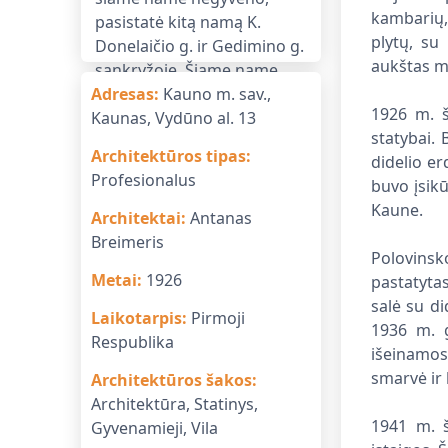
kambarių,
plytų, su 
aukštas m
Adresas
:
Kauno m. sav.,
1926 m. š
Kaunas, Vydūno al. 13
statybai.
Architektūros tipas
:
didelio er
Profesionalus
buvo įsikū
Kaune.
Architektai
:
Antanas
Breimeris
Polovinsk
Metai
:
1926
pastatytas
salė su di
Laikotarpis
:
Pirmoji
1936 m. g
Respublika
išeinamos
smarvė ir 
Architektūros šakos
:
Architektūra, Statinys,
1941 m. š
Gyvenamieji, Vila