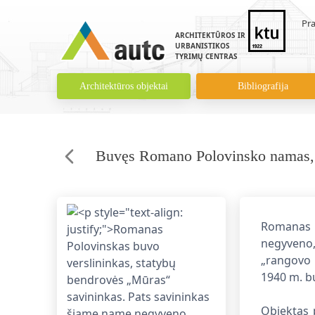
Pra
ARCHITEKTŪROS IR
URBANISTIKOS
TYRIMŲ CENTRAS
Architektūros objektai
Bibliografija
Buvęs Romano Polovinsko namas, I
Romanas P
negyveno,
„rangovo 
1940 m. b
Objektas 