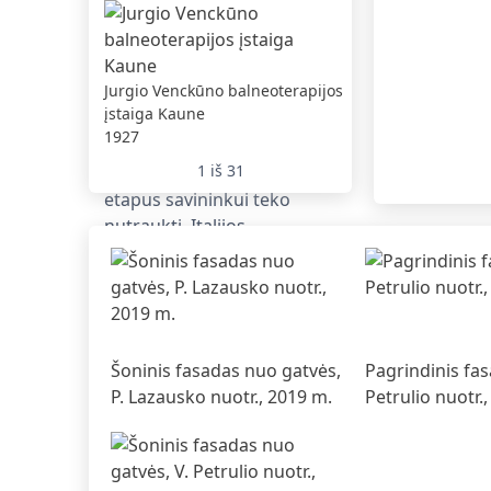
Banko tarnautojų 
Jurgio Venckūno balneoterapijos
namas Kaune
įstaiga Kaune
1925
1927
1
iš
31
Šoninis fasadas nuo gatvės,
Pagrindinis fas
P. Lazausko nuotr., 2019 m.
Petrulio nuotr.