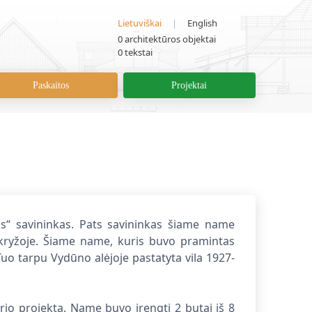
Lietuviškai
|
English
0
architektūros objektai
0
tekstai
Paskaitos
Projektai
s“ savininkas. Pats savininkas šiame name
nkryžoje. Šiame name, kuris buvo pramintas
uo tarpu Vydūno alėjoje pastatyta vila 1927-
rio projektą. Name buvo įrengti 2 butai iš 8