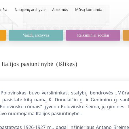
džia
Naujienų archyvas
Apie mus
Mūsų komanda
Vaizdų archyvas
Reikšminiai žodžiai
talijos pasiuntinybė
(
Išlikęs
)
olovinskas buvo verslininkas, statybų bendrovės „Mūra
 pasistatė kitą namą K. Donelaičio g. ir Gedimino g. sa
Polovinsko rūmais“ gyveno Polovinsko šeima, jų giminės. T
uvo nuomojama Italijos pasiuntinybei.
pastatytas 1926-1927 m., pagal inžinieriaus Antano Breime