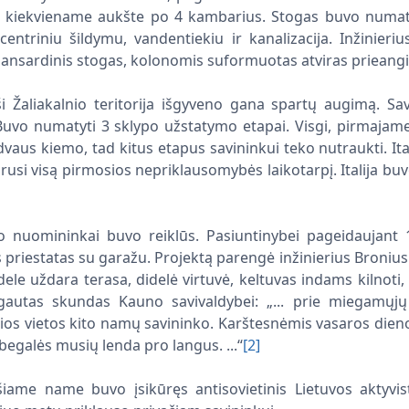
 kiekviename aukšte po 4 kambarius. Stogas buvo numatyta
centriniu šildymu, vandentiekiu ir kanalizacija. Inžinieri
ansardinis stogas, kolonomis suformuotas atviras prieangis
i Žaliakalnio teritorija išgyveno gana spartų augimą. 
 Buvo numatyti 3 sklypo užstatymo etapai. Visgi, pirmajame
dvaus kiemo, tad kitus etapus savininkui teko nutraukti. Ita
rusi visą pirmosios nepriklausomybės laikotarpį. Italija buv
o nuomininkai buvo reiklūs. Pasiuntinybei pageidaujan
 priestatas su garažu. Projektą parengė inžinierius Bronius
dele uždara terasa, didelė virtuvė, keltuvas indams kilnoti,
autas skundas Kauno savivaldybei: „... prie miegamųjų
ios vietos kito namų savininko. Karštesnėmis vasaros dieno
begalės musių lenda pro langus. ...“
[2]
iame name buvo įsikūręs antisovietinis Lietuvos aktyvist