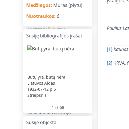
įstaigos. 
Medžiagos
:
Mūras (plytų)
Nuotraukos
:
6
Paulius L
Susiję bibliografijos įrašai
[1]
Kaunas 
[2]
KRVA, f.
Butų yra, butų nėra
Vėl nuolat gyvėja s
Lietuvos Aidas
Lietuvos Aidas
1932-07-12
p.5
1932-08-01
p.6
Straipsnis
Žinutė
1
iš
68
Susiję objektai