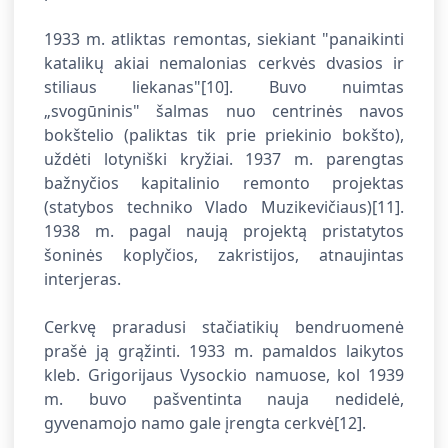
1933 m. atliktas remontas, siekiant "panaikinti
katalikų akiai nemalonias cerkvės dvasios ir
stiliaus liekanas"
[10]. Buvo nuimtas
„svogūninis" šalmas nuo centrinės navos
bokštelio (paliktas tik prie priekinio bokšto),
uždėti lotyniški kryžiai. 1937 m. parengtas
bažnyčios kapitalinio remonto projektas
(statybos techniko Vlado Muzikevičiaus)
[11].
1938 m. pagal naują projektą pristatytos
šoninės koplyčios, zakristijos, atnaujintas
interjeras.
Cerkvę praradusi stačiatikių bendruomenė
prašė ją grąžinti. 1933 m. pamaldos laikytos
kleb. Grigorijaus Vysockio namuose, kol 1939
m. buvo pašventinta nauja nedidelė,
gyvenamojo namo gale įrengta cerkvė
[12].