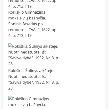
Rokiškio Gimnazijos
moksleivių bažnyčia.
Šoninis fasadas po
remonto. LCVA. F. 1622, ap.
4, b. 713, l 19.
Rokiškis. Šulinys aikštėje.
Nuotr. nedatuota. Iš:
"Savivaldybė". 1932, Nr. 8, p.
28