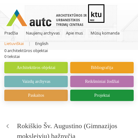
ARCHITEKTŪROS IR
URBANISTIKOS
TYRIMŲ CENTRAS
Pradžia
Naujienų archyvas
Apie mus
Mūsų komanda
Lietuviškai
|
English
0
architektūros objektai
0
tekstai
Architektūros objektai
Bibliografija
Vaizdų archyvas
Reikšminiai žodžiai
Paskaitos
Projektai
Rokiškio Šv. Augustino (Gimnazijos
moksleivių) bažnyčia