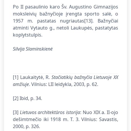
Po II pasaulinio karo Šv. Augustino Gimnazijos
moksleivių bažnyčioje įrengta sporto salė, o
1957 m. pastatas nugriautas
[13]. Bažnyčiai
atminti Vytauto g., netoli Laukupės, pastatytas
koplytstulpis.
Silvija Slaminskienė
[1] Laukaitytė, R.
Stačiatikių bažnyčia Lietuvoje XX
amžiuje
. Vilnius: LII leidykla, 2003, p. 62.
[2] Ibid, p. 34.
[3]
Lietuvos architektūros istorija
: Nuo XIX a. II-ojo
dešimtmečio iki 1918 m. T. 3. Vilnius: Savastis,
2000, p. 326.