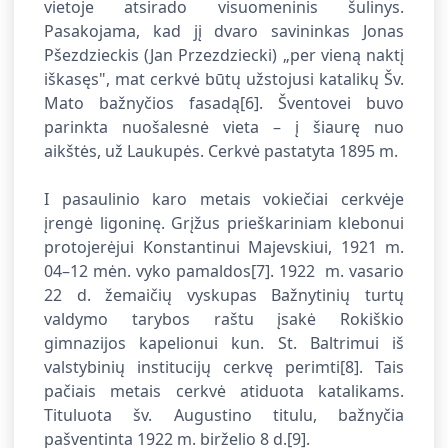
vietoje atsirado visuomeninis šulinys.
Pasakojama, kad jį dvaro savininkas Jonas
Pšezdzieckis (Jan Przezdziecki) „per vieną naktį
iškasęs", mat cerkvė būtų užstojusi katalikų Šv.
Mato bažnyčios fasadą
[6]. Šventovei buvo
parinkta nuošalesnė vieta – į šiaurę nuo
aikštės, už Laukupės. Cerkvė pastatyta 1895 m.
I pasaulinio karo metais vokiečiai cerkvėje
įrengė ligoninę. Grįžus prieškariniam klebonui
protojerėjui Konstantinui Majevskiui, 1921 m.
04–12 mėn. vyko pamaldos
[7]. 1922 m. vasario
22 d. žemaičių vyskupas Bažnytinių turtų
valdymo tarybos raštu įsakė Rokiškio
gimnazijos kapelionui kun. St. Baltrimui iš
valstybinių institucijų cerkvę perimti
[8]. Tais
pačiais metais cerkvė atiduota katalikams.
Tituluota šv. Augustino titulu, bažnyčia
pašventinta 1922 m. birželio 8 d.
[9].