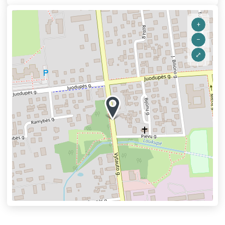
+
–
⤢