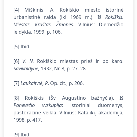
[4] Miškinis, A. Rokiškio miesto istorinė
urbanistinė raida (iki 1969 m.). Iš
Rokiškis.
Miestas. Kraštas. Žmonės.
Vilnius: Diemedžio
leidykla, 1999, p. 106.
[5] Ibid.
[6]
V. N.
Rokiškio miestas prieš ir po karo.
Savivaldybė,
1932, Nr. 8, p. 27–28.
[7]
Laukaitytė, R
. Op. cit.,
p. 206.
[8] Rokiškis (Šv. Augustino bažnyčia). Iš
Panevėžio vyskupija
: istoriniai duomenys,
pastoracinė veikla. Vilnius: Katalikų akademija,
1998, p. 417.
[9] Ibid.