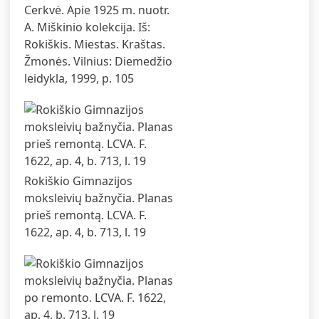
Cerkvė. Apie 1925 m. nuotr.
A. Miškinio kolekcija. Iš:
Rokiškis. Miestas. Kraštas.
Žmonės. Vilnius: Diemedžio
leidykla, 1999, p. 105
Rokiškio Gimnazijos
moksleivių bažnyčia. Planas
prieš remontą. LCVA. F.
1622, ap. 4, b. 713, l. 19