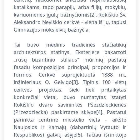
katalikams, tapo parapijų arba filijų, mokyklų,
kariuomenės įgulų bažnyčiomis
[2]. Rokiškio Šv.
Aleksandro Neviškio cerkvė - viena iš jų, tapusi
Gimnazijos moksleivių bažnyčia.
Tai buvo medinis tradicinės stačiatikių
architektūros statinys. Eksterjere pakartoti
„rusų bizantinio stiliaus" mūrinių pastatų
fasadų kompozicijos principai, proporcijos ir
formos. Cerkvė suprojektuota 1888 m.,
inžinieriaus O. Gelvigo
[3]. Tipinis 100 vietų
cerkvės projektas, šiek tiek pritaikytas
konkrečiai vietai, buvo numatytas statyti
Rokiškio dvaro savininkės Pšezdzieckienės
(Przezdziecka) paskirtame sklype
[4]. Pastatui
parinkta centrinė miestelio vieta – aikštė
Naujosios ir Kamajų (dabartinių Vytauto ir
Respublikos) gatvių ašyje
[5]. Tačiau išrinktoje