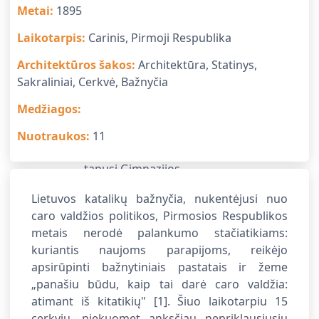
Metai
:
1895
Laikotarpis
:
Carinis, Pirmoji Respublika
Architektūros šakos
:
Architektūra, Statinys,
Sakraliniai, Cerkvė, Bažnyčia
Medžiagos
:
Nuotraukos
:
11
Lietuvos katalikų bažnyčia, nukentėjusi nuo
caro valdžios politikos, Pirmosios Respublikos
metais nerodė palankumo stačiatikiams:
kuriantis naujoms parapijoms, reikėjo
apsirūpinti bažnytiniais pastatais ir žeme
„panašiu būdu, kaip tai darė caro valdžia:
atimant iš kitatikių"
[1]. Šiuo laikotarpiu 15
cerkvių, niekuomet anksčiau nepriklausiusių